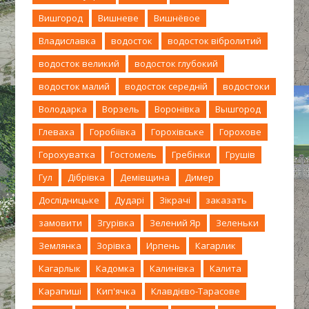
Вишгород
Вишневе
Вишнёвое
Владиславка
водосток
водосток вібролитий
водосток великий
водосток глубокий
водосток малий
водосток середній
водостоки
Володарка
Ворзель
Воронівка
Вышгород
Глеваха
Горобіївка
Горохівське
Горохове
Горохуватка
Гостомель
Гребінки
Грушів
Гул
Дібрівка
Демівщина
Димер
Дослідницьке
Дударі
Зікрачі
заказать
замовити
Згурівка
Зелений Яр
Зеленьки
Землянка
Зорівка
Ирпень
Кагарлик
Кагарлык
Кадомка
Калинівка
Калита
Карапиші
Кип'ячка
Клавдієво-Тарасове