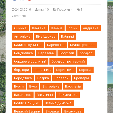
24.03.2016
mrx_10
Продукція
1
Comment
Ємчиха
Іванівка
Іванків
Ірпінь
Андріївка
Антонівка
Біла Церква
Бабинці
Балико-Щучинка
Баришівка
Белая Церковь
Бендюгівка
Березань
Богуслав
бордюр
бордюр вібролитий
бордюр тротуарний
бордюри
Бориспіль
Борисполь
Борова
Бородянка
Боярка
Бровари
Бровары
Бурти
Буча
Вікторівка
Васильків
Васильков
Вахутинці
Ведмедівка
Великі Прицьки
Велика Димерка
Великий Букрин
Виселка
Виселкове