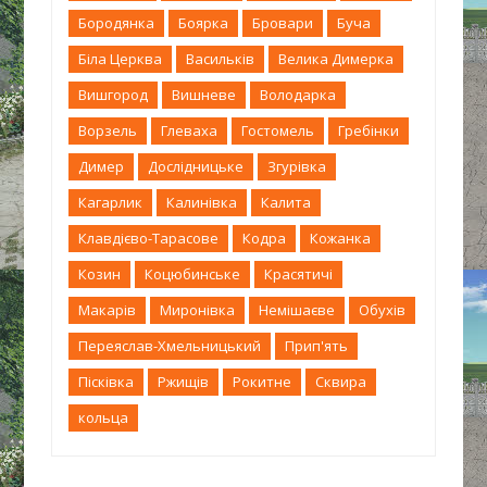
Бородянка
Боярка
Бровари
Буча
Біла Церква
Васильків
Велика Димерка
Вишгород
Вишневе
Володарка
Ворзель
Глеваха
Гостомель
Гребінки
Димер
Дослідницьке
Згурівка
Кагарлик
Калинівка
Калита
Клавдієво-Тарасове
Кодра
Кожанка
Козин
Коцюбинське
Красятичі
Макарів
Миронівка
Немішаєве
Обухів
Переяслав-Хмельницький
Прип'ять
Пісківка
Ржищів
Рокитне
Сквира
кольца