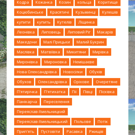
Кодра
Кожанка
Козин
кольца
Коритище
Коцюбинське
Красятичі
Кузьминці
Кулешів
купити
купить
Кутелів
Ліщинка
Леонівка
Липовець
Липовий Ріг
Макарів
Македони
Малі Прицьки
Малий Букрин
Маслівка
Матвіївка
Микитяни
Мирівка
Миронівка
Мироновка
Немішаєве
Нова Олександрівка
Новосілки
Обухів
Обухов
Олександрівка
Оріхове
Очеретяне
П'ятирічка
П'ятихатка
Пії
Півці
Пісківка
Панікарча
Переселення
Переяслав-Хмельницкий
Переяслав-Хмельницький
Польове
Потік
Прип'ять
Пустовіти
Расавка
Ржищів