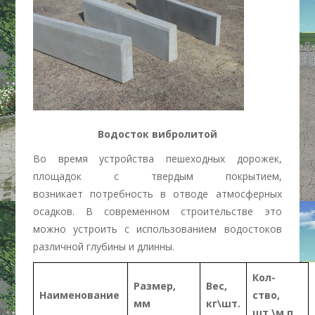
Водосток вибролитой
Во время устройства пешеходных дорожек,
площадок с твердым покрытием,
возникает потребность в отводе атмосферных
осадков. В современном строительстве это
можно устроить с использованием водостоков
различной глубины и длинны.
Кол-
Размер,
Вес,
Наименование
ство,
мм
кг\шт.
шт.\м.п.