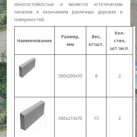
износостойкостью и является эстетическим
началом и окончанием различных дорожек и
поверхностей.
Кол-
Размер,
Вес,
Наименование
ство,
мм
кг\шт.
шт.\м.п.
500х200х35
8
2
500х210х70
15
2