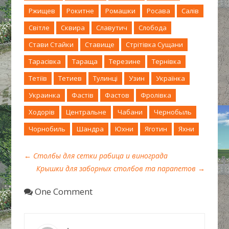
Ржищев
Рокитне
Ромашки
Росава
Салів
Світле
Сквира
Славутич
Слобода
Стави Стайки
Ставище
Стрітівка Сущани
Тарасівка
Тараща
Терезине
Тернівка
Тетіїв
Тетиев
Тулинці
Узин
Українка
Украинка
Фастів
Фастов
Фролівка
Ходорів
Центральне
Чабани
Чернобыль
Чорнобиль
Шандра
Юхни
Яготин
Яхни
←
Столбы для сетки рабица и винограда
Крышки для заборных столбов та парапетов
→
One Comment