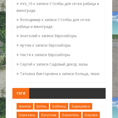
mrx_10
к записи
Столбы для сетки рабица и
винограда
Володимир
к записи
Столбы для сетки
рабица и винограда
Анатолий
к записи
Еврозаборы
Артем
к записи
Еврозаборы
Настя
к записи
Еврозаборы
Сергей
к записи
Садовый декор, вазы
Татьяна Викторовна
к записи
Кольца, люки
ТЕГИ
Іванків
Ірпінь
Бабинці
Баришівка
Березань
Богуслав
Бориспіль
Борова