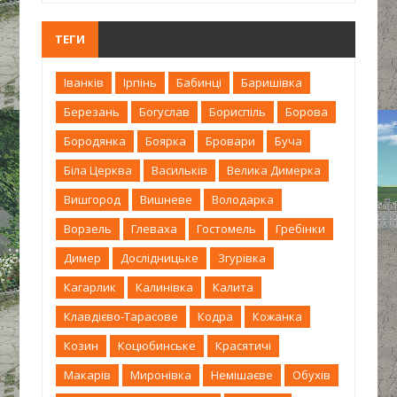
ТЕГИ
Іванків
Ірпінь
Бабинці
Баришівка
Березань
Богуслав
Бориспіль
Борова
Бородянка
Боярка
Бровари
Буча
Біла Церква
Васильків
Велика Димерка
Вишгород
Вишневе
Володарка
Ворзель
Глеваха
Гостомель
Гребінки
Димер
Дослідницьке
Згурівка
Кагарлик
Калинівка
Калита
Клавдієво-Тарасове
Кодра
Кожанка
Козин
Коцюбинське
Красятичі
Макарів
Миронівка
Немішаєве
Обухів