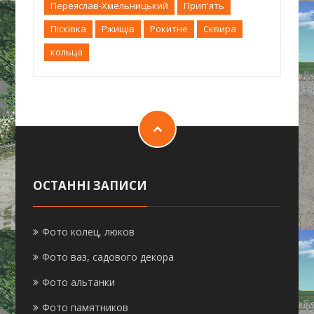
Переяслав-Хмельницький
Прип'ять
Пісківка
Ржищів
Рокитне
Сквира
кольца
ОСТАННІ ЗАПИСИ
Фото колец, люков
Фото ваз, садового декора
Фото альтанки
Фото памятников