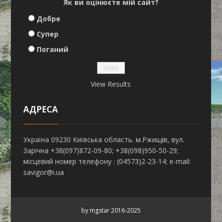
Як ви оцінюєте мій сайт?
Добре
Супер
Поганий
View Results
АДРЕСА
Україна 09230 Київська область. м.Ржищів, вул.
Зарічна +38(097)872-09-80; +38(098)950-50-29;
місцевий номер телефону : (04573)2-23-14; e-mail:
savigor@i.ua
by mgstar 2016-2025