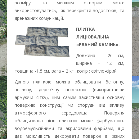
розміру, та меншим отворам може
використовуватись, як перекриття водостоків, та
дренажних комунікацій.
ПЛИТКА
ЛИЦЮВАЛЬНА
«РВАНИЙ КАМІНЬ».
Довжина – 26 см,
ширина – 12 см,
товщина -1,5 см, вага – 2 кг., колір : світло-сірий.
Даною плиткою можна облицювати бетонну,
цегляну, дерев′яну поверхню (використавши
армуючи сітку), цим самим захистивши основну
поверхню конструкції чи споруди від впливу
атмосферного середовища. Поверхня
облицьована цією плиткою може фарбуватись
водоемульсійними та акриловими фарбами, що
дає можливість декорувати поверхні в різних