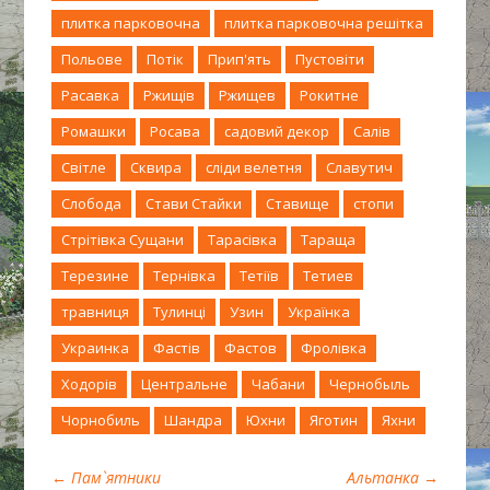
плитка парковочна
плитка парковочна решітка
Польове
Потік
Прип'ять
Пустовіти
Расавка
Ржищів
Ржищев
Рокитне
Ромашки
Росава
садовий декор
Салів
Світле
Сквира
сліди велетня
Славутич
Слобода
Стави Стайки
Ставище
стопи
Стрітівка Сущани
Тарасівка
Тараща
Терезине
Тернівка
Тетіїв
Тетиев
травниця
Тулинці
Узин
Українка
Украинка
Фастів
Фастов
Фролівка
Ходорів
Центральне
Чабани
Чернобыль
Чорнобиль
Шандра
Юхни
Яготин
Яхни
←
Пам`ятники
Альтанка
→