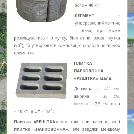
вага – 48 кг.
СЕГМЕНТ –
універсальний квітник
– ваза, що може
розміщуватись : в кутку, біля стіни, ззовні кутка
°
(90
); та утворювати композицію (коло) з чотирьох
елементів.
ПЛИТКА
ПАРКОВОЧНА
«РЕШІТКА»
мала
.
Довжина – 41 см,
ширина – 30 см,
висота – 7,5 см, вага
2
– 18 кг., 8 шт = 1м
.
Плитка «РЕШІТКА»
має таке призначення, як і
плитка «ПАРКОВОЧНА»,
але завдяки меншому