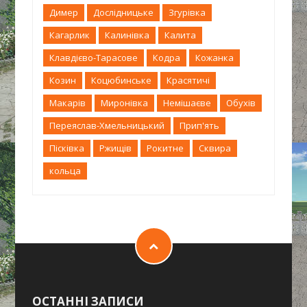
Димер
Дослідницьке
Згурівка
Кагарлик
Калинівка
Калита
Клавдієво-Тарасове
Кодра
Кожанка
Козин
Коцюбинське
Красятичі
Макарів
Миронівка
Немішаєве
Обухів
Переяслав-Хмельницький
Прип'ять
Пісківка
Ржищів
Рокитне
Сквира
кольца
ОСТАННІ ЗАПИСИ