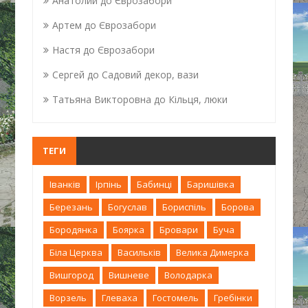
Анатолий
до
Єврозабори
Артем
до
Єврозабори
Настя
до
Єврозабори
Сергей
до
Садовий декор, вази
Татьяна Викторовна
до
Кільця, люки
ТЕГИ
Іванків
Ірпінь
Бабинці
Баришівка
Березань
Богуслав
Бориспіль
Борова
Бородянка
Боярка
Бровари
Буча
Біла Церква
Васильків
Велика Димерка
Вишгород
Вишневе
Володарка
Ворзель
Глеваха
Гостомель
Гребінки