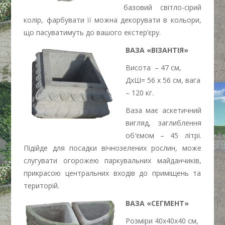
базовий світло-сірий
колір, фарбувати її можна декорувати в кольори,
що пасуватимуть до вашого екстер’єру.
ВАЗА «ВІЗАНТІЯ»
Висота – 47 см,
ДхШ= 56 х 56 см, вага
– 120 кг.
Ваза має аскетичний
вигляд, заглиблення
об′ємом – 45 літрі.
Підійде для посадки вічнозелених рослин, може
слугувати огорожею паркувальних майданчиків,
прикрасою центральних входів до приміщень та
територій.
ВАЗА «СЕГМЕНТ»
Розміри 40х40х40 см,