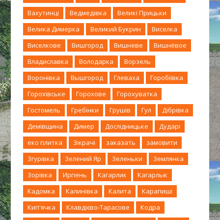
Вахутинці
Ведмедівка
Великі Прицьки
Велика Димерка
Великий Букрин
Виселка
Виселкове
Вишгород
Вишневе
Вишнёвое
Владиславка
Володарка
Ворзель
Воронівка
Вышгород
Глеваха
Горобіївка
Горохівське
Горохове
Горохуватка
Гостомель
Гребінки
Грушів
Гул
Дібрівка
Демівщина
Димер
Дослідницьке
Дударі
еко плитка
Зікрачі
заказать
замовити
Згурівка
Зелений Яр
Зеленьки
Землянка
Зорівка
Ирпень
Кагарлик
Кагарлык
Кадомка
Калинівка
Калита
Карапиші
Кип'ячка
Клавдієво-Тарасове
Кодра