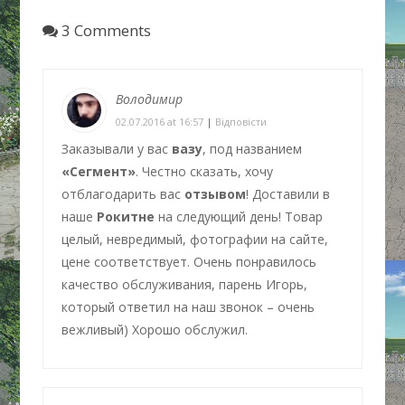
3 Comments
Володимир
02.07.2016 at 16:57
|
Відповіcти
Заказывали у вас
вазу
, под названием
«Сегмент»
. Честно сказать, хочу
отблагодарить вас
отзывом
! Доставили в
наше
Рокитне
на следующий день! Товар
целый, невредимый, фотографии на сайте,
цене соответствует. Очень понравилось
качество обслуживания, парень Игорь,
который ответил на наш звонок – очень
вежливый) Хорошо обслужил.