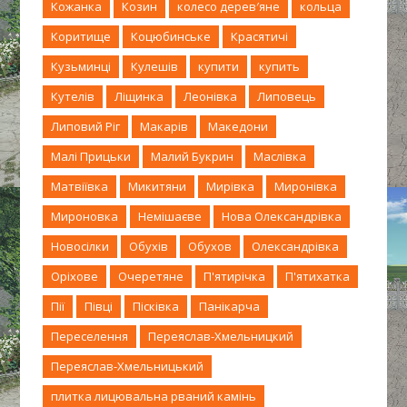
Кожанка
Козин
колесо дерев′яне
кольца
Коритище
Коцюбинське
Красятичі
Кузьминці
Кулешів
купити
купить
Кутелів
Ліщинка
Леонівка
Липовець
Липовий Ріг
Макарів
Македони
Малі Прицьки
Малий Букрин
Маслівка
Матвіївка
Микитяни
Мирівка
Миронівка
Мироновка
Немішаєве
Нова Олександрівка
Новосілки
Обухів
Обухов
Олександрівка
Оріхове
Очеретяне
П'ятирічка
П'ятихатка
Пії
Півці
Пісківка
Панікарча
Переселення
Переяслав-Хмельницкий
Переяслав-Хмельницький
плитка лицювальна рваний камінь