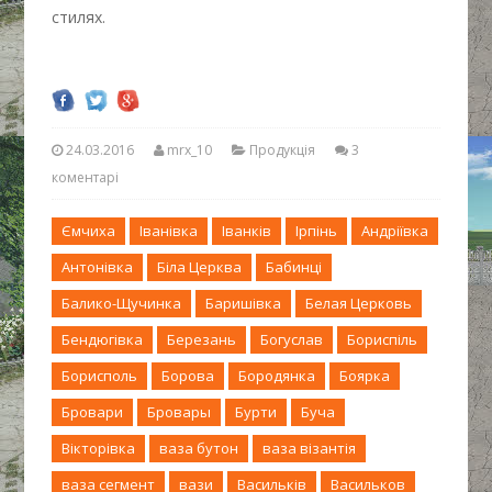
стилях.
24.03.2016
mrx_10
Продукція
3
коментарі
Ємчиха
Іванівка
Іванків
Ірпінь
Андріївка
Антонівка
Біла Церква
Бабинці
Балико-Щучинка
Баришівка
Белая Церковь
Бендюгівка
Березань
Богуслав
Бориспіль
Борисполь
Борова
Бородянка
Боярка
Бровари
Бровары
Бурти
Буча
Вікторівка
ваза бутон
ваза візантія
ваза сегмент
вази
Васильків
Васильков