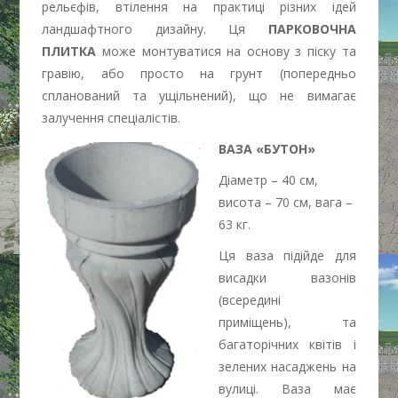
рельєфів, втілення на практиці різних ідей
ландшафтного дизайну. Ця
ПАРКОВОЧНА
ПЛИТКА
може монтуватися на основу з піску та
гравію, або просто на грунт (попередньо
спланований та ущільнений), що не вимагає
залучення спеціалістів.
ВАЗА «БУТОН»
Діаметр – 40 см,
висота – 70 см, вага –
63 кг.
Ця ваза підійде для
висадки вазонів
(всередині
приміщень), та
багаторічних квітів і
зелених насаджень на
вулиці. Ваза має