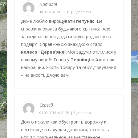
Наталія
10.07.2016 at 13:58
|
Відповіcти
Дуже люблю вирощувати
петунію
. Це
справжня окраса будь-якого квітника. Але
завжди хотілося додати якусь родзинку на
подвір’я. Справжньою знахідкою стало
колесо “Дерев’яне”
.Мої задуми втілилися у
вашому виробі.Тепер у
Тернівці
мій квітник
найкращий. Якість товару та обслуговування
– на висоті. Дякую вам!
Сергей
01.09.2016 at 21:38
|
Відповіcти
Долго искали как обустроить дорожку к
песочнице в саду для доченьки, хотелось
что-то оригинальное и качественное,