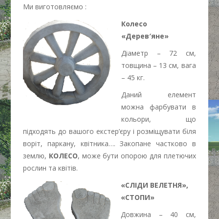
Ми виготовляємо :
Колесо
«Дерев′яне»
Діаметр – 72 см,
товщина – 13 см, вага
– 45 кг.
Даний елемент
можна фарбувати в
кольори, що
підходять до вашого екстер’єру і розміщувати біля
воріт, паркану, квітника…. Закопане частково в
землю,
КОЛЕСО
, може бути опорою для плетючих
рослин та квітів.
«СЛІДИ ВЕЛЕТНЯ»,
«СТОПИ»
Довжина – 40 см,