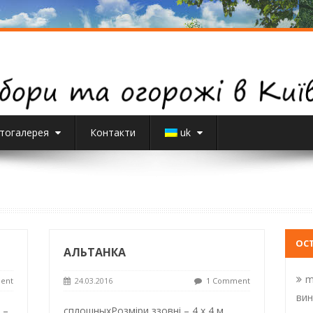
тогалерея
Контакти
uk
ОС
АЛЬТАНКА
m
ent
24.03.2016
1 Comment
вин
 –
сплошныхРозміри ззовні – 4 х 4 м.