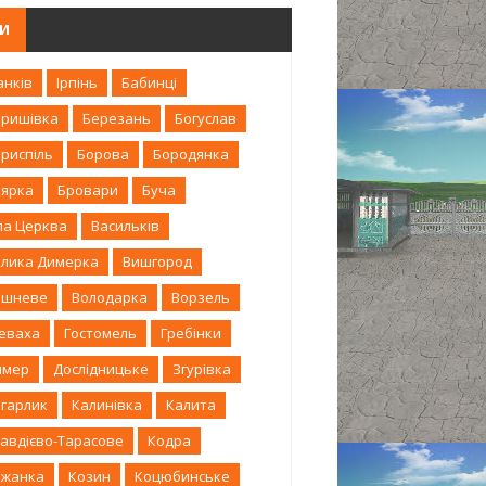
ГИ
анків
Ірпінь
Бабинці
аришівка
Березань
Богуслав
риспіль
Борова
Бородянка
оярка
Бровари
Буча
ла Церква
Васильків
елика Димерка
Вишгород
ишневе
Володарка
Ворзель
леваха
Гостомель
Гребінки
имер
Дослідницьке
Згурівка
агарлик
Калинівка
Калита
авдієво-Тарасове
Кодра
ожанка
Козин
Коцюбинське