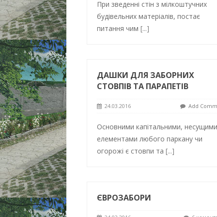
При зведенні стін з мілкоштучних
будівельних матеріалів, постає
питання чим
[...]
ДАШКИ ДЛЯ ЗАБОРНИХ
СТОВПІВ ТА ПАРАПЕТІВ
24.03.2016
Add Comm
Основними капітальними, несущим
елементами любого паркану чи
огорожі є стовпи та
[...]
ЄВРОЗАБОРИ