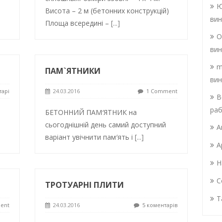
Ю
Висота – 2 м (бетонних конструкцій)
вин
Площа всередині –
[...]
О
вин
m
ПАМ`ЯТНИКИ
вин
тарі
24.03.2016
1 Comment
В
раб
БЕТОННИЙ ПАМ′ЯТНИК на
сьогоднішній день самий доступний
А
варіант увічнити пам′ять і
[...]
А
Н
С
ТРОТУАРНІ ПЛИТИ
Т
ent
24.03.2016
5 коментарів