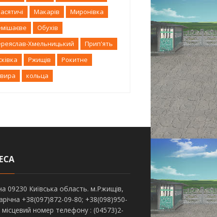
асятичі
Макарів
Миронівка
емішаєве
Обухів
ереяслав-Хмельницький
Прип'ять
сківка
Ржищів
Рокитне
квира
кольца
ЕСА
на 09230 Київська область. м.Ржищів,
Зарічна +38(097)872-09-80; +38(098)950-
; місцевий номер телефону : (04573)2-