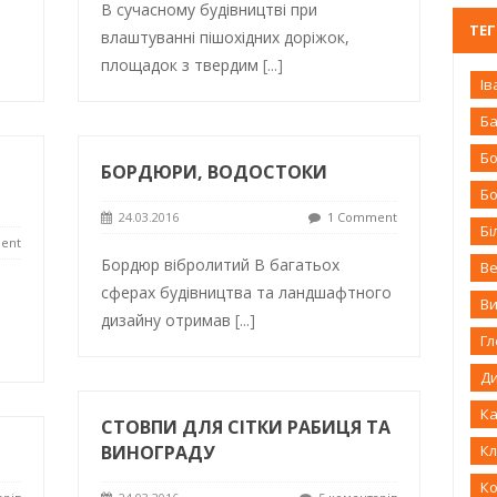
В сучасному будівництві при
ТЕ
влаштуванні пішохідних доріжок,
площадок з твердим
[...]
Ів
Б
Бо
БОРДЮРИ, ВОДОСТОКИ
Б
24.03.2016
1 Comment
Бі
ent
Бордюр вібролитий В багатьох
В
и
сферах будівництва та ландшафтного
В
дизайну отримав
[...]
Г
Д
К
СТОВПИ ДЛЯ СІТКИ РАБИЦЯ ТА
ВИНОГРАДУ
Кл
К