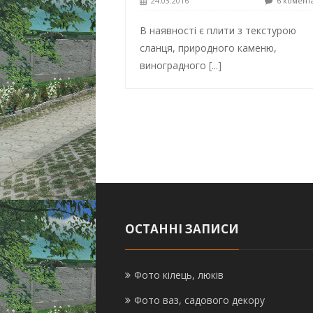
24.03.2016
6 комент
В наявності є плити з текстурою
сланця, природного каменю,
виноградного
[...]
ОСТАННІ ЗАПИСИ
Фото кілець, люків
Фото ваз, садового декору