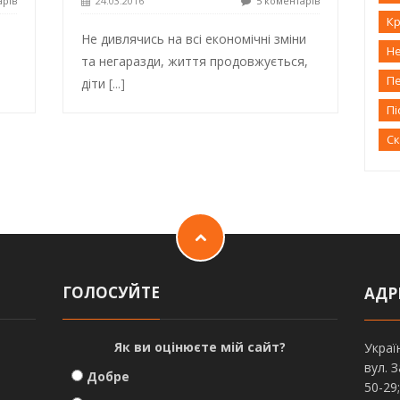
арів
24.03.2016
5 коментарів
Кр
Не дивлячись на всі економічні зміни
Н
та негаразди, життя продовжується,
П
діти
[...]
Пі
С
ГОЛОСУЙТЕ
АДР
Як ви оцінюєте мій сайт?
Украї
вул. 
Добре
50-29