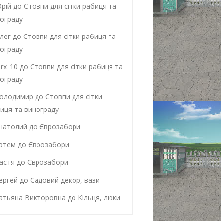
рій
до
Стовпи для сітки рабиця та
ограду
лег
до
Стовпи для сітки рабиця та
ограду
rx_10
до
Стовпи для сітки рабиця та
ограду
олодимир
до
Стовпи для сітки
иця та винограду
натолий
до
Єврозабори
ртем
до
Єврозабори
астя
до
Єврозабори
ергей
до
Садовий декор, вази
атьяна Викторовна
до
Кільця, люки