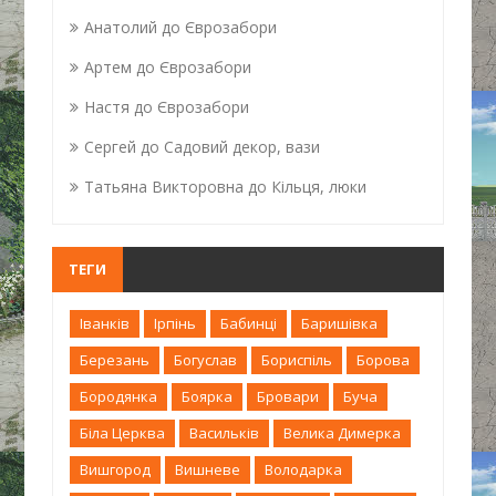
Анатолий
до
Єврозабори
Артем
до
Єврозабори
Настя
до
Єврозабори
Сергей
до
Садовий декор, вази
Татьяна Викторовна
до
Кільця, люки
ТЕГИ
Іванків
Ірпінь
Бабинці
Баришівка
Березань
Богуслав
Бориспіль
Борова
Бородянка
Боярка
Бровари
Буча
Біла Церква
Васильків
Велика Димерка
Вишгород
Вишневе
Володарка