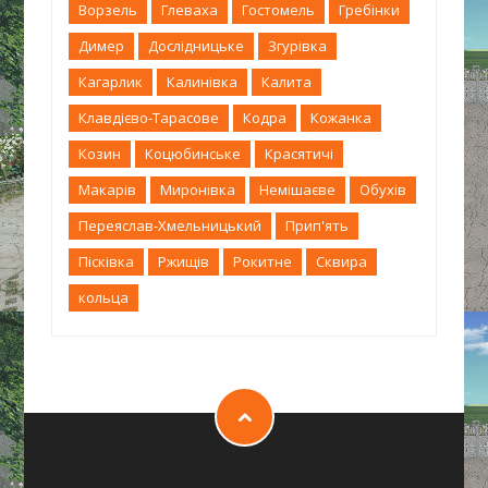
Ворзель
Глеваха
Гостомель
Гребінки
Димер
Дослідницьке
Згурівка
Кагарлик
Калинівка
Калита
Клавдієво-Тарасове
Кодра
Кожанка
Козин
Коцюбинське
Красятичі
Макарів
Миронівка
Немішаєве
Обухів
Переяслав-Хмельницький
Прип'ять
Пісківка
Ржищів
Рокитне
Сквира
кольца