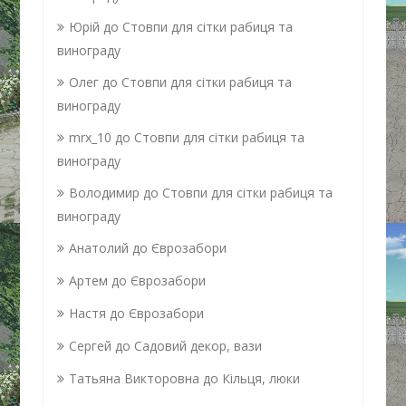
Юрій
до
Стовпи для сітки рабиця та
винограду
Олег
до
Стовпи для сітки рабиця та
винограду
mrx_10
до
Стовпи для сітки рабиця та
винограду
Володимир
до
Стовпи для сітки рабиця та
винограду
Анатолий
до
Єврозабори
Артем
до
Єврозабори
Настя
до
Єврозабори
Сергей
до
Садовий декор, вази
Татьяна Викторовна
до
Кільця, люки