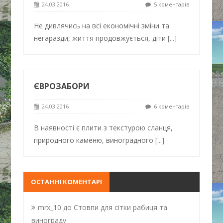
24.03.2016
5 коментарів
Не дивлячись на всі економічні зміни та
негаразди, життя продовжується, діти
[...]
ЄВРОЗАБОРИ
24.03.2016
6 коментарів
В наявності є плити з текстурою сланця,
природного каменю, виноградного
[...]
ОСТАННІ КОМЕНТАРІ
mrx_10
до
Стовпи для сітки рабиця та
винограду