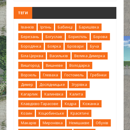
ТЕГИ
Іванків
Ірпінь
Бабинці
Баришівка
Березань
Богуслав
Бориспіль
Борова
Бородянка
Боярка
Бровари
Буча
Біла Церква
Васильків
Велика Димерка
Вишгород
Вишневе
Володарка
Ворзель
Глеваха
Гостомель
Гребінки
Димер
Дослідницьке
Згурівка
Кагарлик
Калинівка
Калита
Клавдієво-Тарасове
Кодра
Кожанка
Козин
Коцюбинське
Красятичі
Макарів
Миронівка
Немішаєве
Обухів