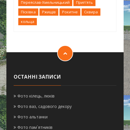
Переяслав-Хмельницький
Прип'ять
Пісківка
Ржищів
Рокитне
Сквира
кольца
ОСТАННІ ЗАПИСИ
Фото кілець, люків
Фото ваз, садового декору
Фото альтанки
Фото пам`ятників