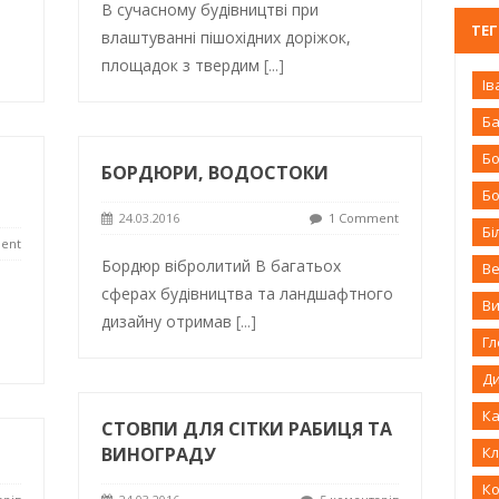
В сучасному будівництві при
ТЕ
влаштуванні пішохідних доріжок,
площадок з твердим
[...]
Ів
Б
Бо
БОРДЮРИ, ВОДОСТОКИ
Б
24.03.2016
1 Comment
Бі
ent
Бордюр вібролитий В багатьох
В
и
сферах будівництва та ландшафтного
В
дизайну отримав
[...]
Г
Д
К
СТОВПИ ДЛЯ СІТКИ РАБИЦЯ ТА
ВИНОГРАДУ
Кл
К