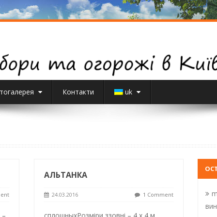
тогалерея
Контакти
uk
ОС
АЛЬТАНКА
m
ent
24.03.2016
1 Comment
вин
 –
сплошныхРозміри ззовні – 4 х 4 м.