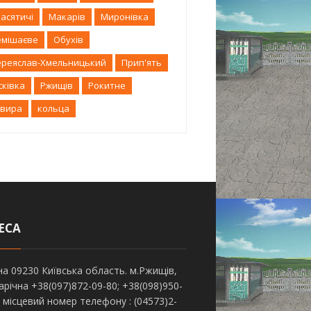
асятичі
Макарів
Миронівка
емішаєве
Обухів
ереяслав-Хмельницький
Прип'ять
сківка
Ржищів
Рокитне
квира
кольца
ЕСА
на 09230 Київська область. м.Ржищів,
Зарічна +38(097)872-09-80; +38(098)950-
; місцевий номер телефону : (04573)2-