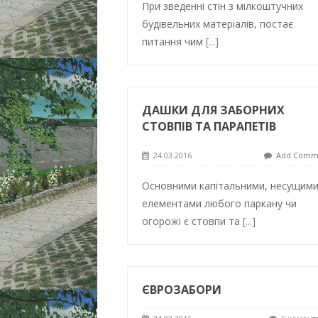
При зведенні стін з мілкоштучних
будівельних матеріалів, постає
питання чим
[...]
ДАШКИ ДЛЯ ЗАБОРНИХ
СТОВПІВ ТА ПАРАПЕТІВ
24.03.2016
Add Comm
Основними капітальними, несущим
елементами любого паркану чи
огорожі є стовпи та
[...]
ЄВРОЗАБОРИ