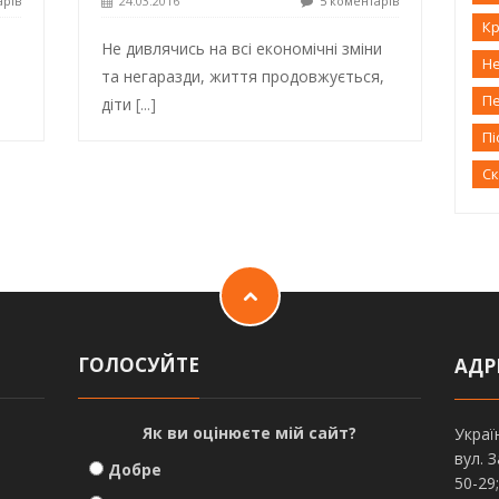
арів
24.03.2016
5 коментарів
Кр
Не дивлячись на всі економічні зміни
Н
та негаразди, життя продовжується,
П
діти
[...]
Пі
С
ГОЛОСУЙТЕ
АДР
Як ви оцінюєте мій сайт?
Украї
вул. 
Добре
50-29