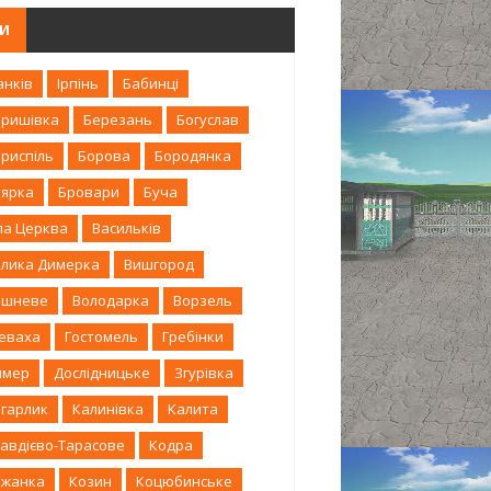
ГИ
анків
Ірпінь
Бабинці
аришівка
Березань
Богуслав
риспіль
Борова
Бородянка
оярка
Бровари
Буча
ла Церква
Васильків
елика Димерка
Вишгород
ишневе
Володарка
Ворзель
леваха
Гостомель
Гребінки
имер
Дослідницьке
Згурівка
агарлик
Калинівка
Калита
авдієво-Тарасове
Кодра
ожанка
Козин
Коцюбинське