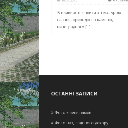
24.03.2016
6 комент
В наявності є плити з текстурою
сланця, природного каменю,
виноградного
[...]
ОСТАННІ ЗАПИСИ
Фото кілець, люків
Фото ваз, садового декору