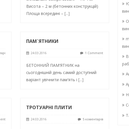
Ю
Висота – 2 м (бетонних конструкцій)
вин
Площа всередині –
[...]
О
вин
m
ПАМ`ЯТНИКИ
вин
тарі
24.03.2016
1 Comment
В
раб
БЕТОННИЙ ПАМ′ЯТНИК на
сьогоднішній день самий доступний
А
варіант увічнити пам′ять і
[...]
А
Н
С
ТРОТУАРНІ ПЛИТИ
Т
ent
24.03.2016
5 коментарів