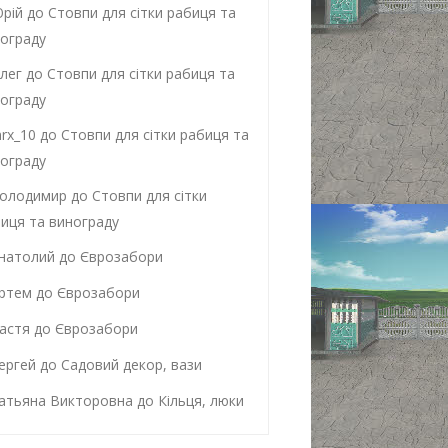
рій
до
Стовпи для сітки рабиця та
ограду
лег
до
Стовпи для сітки рабиця та
ограду
rx_10
до
Стовпи для сітки рабиця та
ограду
олодимир
до
Стовпи для сітки
иця та винограду
натолий
до
Єврозабори
ртем
до
Єврозабори
астя
до
Єврозабори
ергей
до
Садовий декор, вази
атьяна Викторовна
до
Кільця, люки