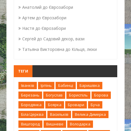
Анатолий
до
Єврозабори
Артем
до
Єврозабори
Настя
до
Єврозабори
Сергей
до
Садовий декор, вази
Татьяна Викторовна
до
Кільця, люки
ТЕГИ
Іванків
Ірпінь
Бабинці
Баришівка
Березань
Богуслав
Бориспіль
Борова
Бородянка
Боярка
Бровари
Буча
Біла Церква
Васильків
Велика Димерка
Вишгород
Вишневе
Володарка