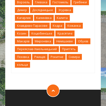
Ворзель
Глеваха
Гостомель
Гребінки
Димер
Дослідницьке
Згурівка
Кагарлик
Калинівка
Калита
Клавдієво-Тарасове
Кодра
Кожанка
Козин
Коцюбинське
Красятичі
Макарів
Миронівка
Немішаєве
Обухів
Переяслав-Хмельницький
Прип'ять
Пісківка
Ржищів
Рокитне
Сквира
кольца