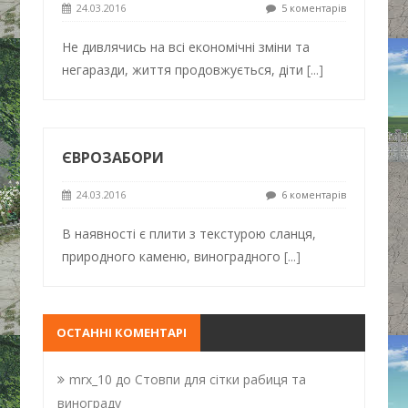
24.03.2016
5 коментарів
Не дивлячись на всі економічні зміни та
негаразди, життя продовжується, діти
[...]
ЄВРОЗАБОРИ
24.03.2016
6 коментарів
В наявності є плити з текстурою сланця,
природного каменю, виноградного
[...]
ОСТАННІ КОМЕНТАРІ
mrx_10
до
Стовпи для сітки рабиця та
винограду