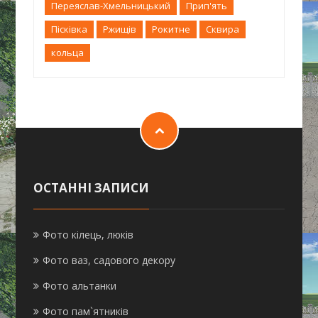
Переяслав-Хмельницький
Прип'ять
Пісківка
Ржищів
Рокитне
Сквира
кольца
ОСТАННІ ЗАПИСИ
Фото кілець, люків
Фото ваз, садового декору
Фото альтанки
Фото пам`ятників