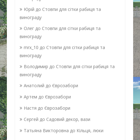
Юрій
до
Стовпи для сітки рабиця та
винограду
Олег
до
Стовпи для сітки рабиця та
винограду
mrx_10
до
Стовпи для сітки рабиця та
винограду
Володимир
до
Стовпи для сітки рабиця та
винограду
Анатолий
до
Єврозабори
Артем
до
Єврозабори
Настя
до
Єврозабори
Сергей
до
Садовий декор, вази
Татьяна Викторовна
до
Кільця, люки