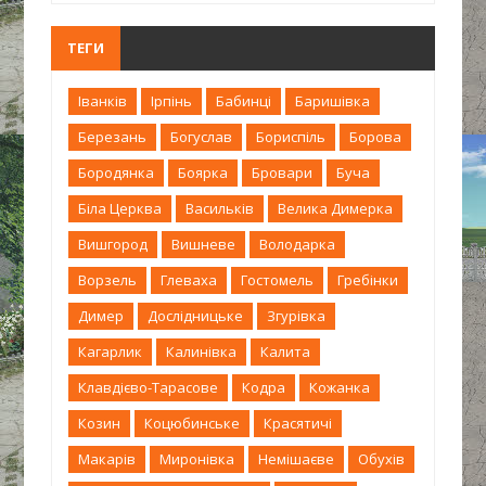
ТЕГИ
Іванків
Ірпінь
Бабинці
Баришівка
Березань
Богуслав
Бориспіль
Борова
Бородянка
Боярка
Бровари
Буча
Біла Церква
Васильків
Велика Димерка
Вишгород
Вишневе
Володарка
Ворзель
Глеваха
Гостомель
Гребінки
Димер
Дослідницьке
Згурівка
Кагарлик
Калинівка
Калита
Клавдієво-Тарасове
Кодра
Кожанка
Козин
Коцюбинське
Красятичі
Макарів
Миронівка
Немішаєве
Обухів