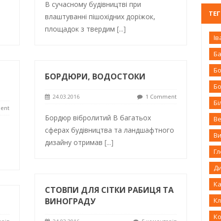
В сучасному будівництві при
ТЕ
влаштуванні пішохідних доріжок,
площадок з твердим
[...]
Ів
Б
Бо
БОРДЮРИ, ВОДОСТОКИ
Б
24.03.2016
1 Comment
Бі
ent
Бордюр вібролитий В багатьох
В
и
сферах будівництва та ландшафтного
В
дизайну отримав
[...]
Г
Д
К
СТОВПИ ДЛЯ СІТКИ РАБИЦЯ ТА
ВИНОГРАДУ
Кл
К