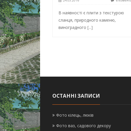
24.03.2016
6 комент
В наявності є плити з текстурою
сланця, природного каменю,
виноградного
[...]
ОСТАННІ ЗАПИСИ
Фото кілець, люків
Фото ваз, садового декору