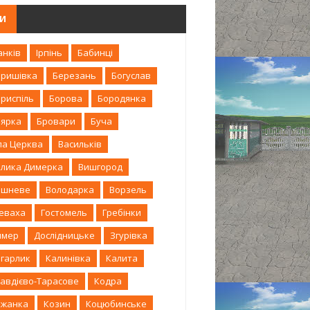
ГИ
анків
Ірпінь
Бабинці
аришівка
Березань
Богуслав
риспіль
Борова
Бородянка
оярка
Бровари
Буча
ла Церква
Васильків
елика Димерка
Вишгород
ишневе
Володарка
Ворзель
леваха
Гостомель
Гребінки
имер
Дослідницьке
Згурівка
агарлик
Калинівка
Калита
авдієво-Тарасове
Кодра
ожанка
Козин
Коцюбинське