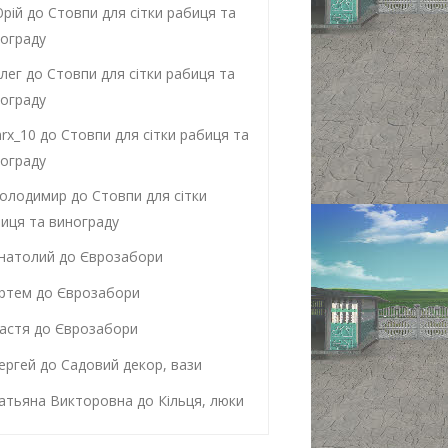
рій
до
Стовпи для сітки рабиця та
ограду
лег
до
Стовпи для сітки рабиця та
ограду
rx_10
до
Стовпи для сітки рабиця та
ограду
олодимир
до
Стовпи для сітки
иця та винограду
натолий
до
Єврозабори
ртем
до
Єврозабори
астя
до
Єврозабори
ергей
до
Садовий декор, вази
атьяна Викторовна
до
Кільця, люки