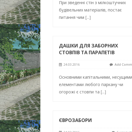
При зведенні стін з мілкоштучних
будівельних матеріалів, постає
питання чим
[...]
ДАШКИ ДЛЯ ЗАБОРНИХ
СТОВПІВ ТА ПАРАПЕТІВ
24.03.2016
Add Comm
Основними капітальними, несущим
елементами любого паркану чи
огорожі є стовпи та
[...]
ЄВРОЗАБОРИ