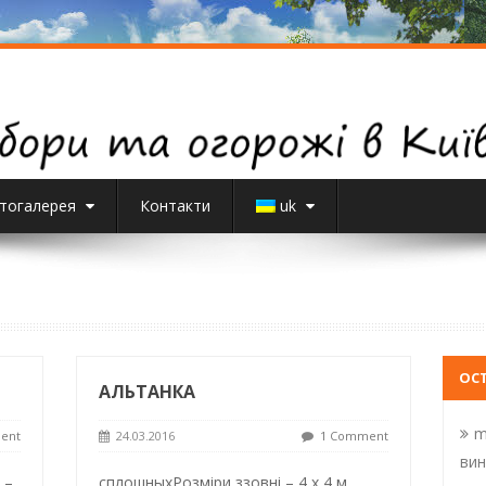
тогалерея
Контакти
uk
ОС
АЛЬТАНКА
m
ent
24.03.2016
1 Comment
вин
 –
сплошныхРозміри ззовні – 4 х 4 м.