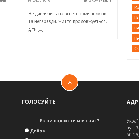
арів
24.03.2016
5 коментарів
Кр
Не дивлячись на всі економічні зміни
Н
та негаразди, життя продовжується,
П
діти
[...]
Пі
С
ГОЛОСУЙТЕ
АДР
Як ви оцінюєте мій сайт?
Украї
вул. 
Добре
50-29