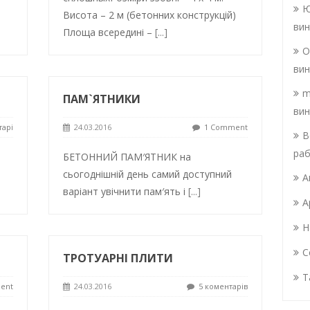
Ю
Висота – 2 м (бетонних конструкцій)
вин
Площа всередині –
[...]
О
вин
m
ПАМ`ЯТНИКИ
вин
тарі
24.03.2016
1 Comment
В
раб
БЕТОННИЙ ПАМ′ЯТНИК на
сьогоднішній день самий доступний
А
варіант увічнити пам′ять і
[...]
А
Н
С
ТРОТУАРНІ ПЛИТИ
Т
ent
24.03.2016
5 коментарів