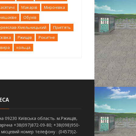
асятичі
Макарів
Миронівка
емішаєве
Обухів
ереяслав-Хмельницький
Прип'ять
сківка
Ржищів
Рокитне
квира
кольца
ЕСА
на 09230 Київська область. м.Ржищів,
Зарічна +38(097)872-09-80; +38(098)950-
; місцевий номер телефону : (04573)2-